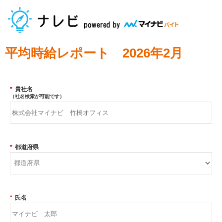
平均時給レポート 2026年2
月
*
貴社名
（社名検索が可能です）
*
都道府県
*
氏名